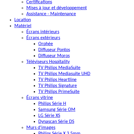
Certifications
Mises à jour et développement
Assistance - Maintenance
Location
Matériel
Écrans intérieurs
Écrans extérieurs
Orphée
Diffuseur Pontos
Diffuseur Moros
Téléviseurs Hospitality
TV Philips MediaSuite
TV Philips Mediasuite UHD
TV Philips Heartline
TV Philips Signature
TV Philips PrimeSuite
Écrans vitrine
Philips Série H
Samsung Série OM
LG Série XS
Dynascan Série DS
Murs d'images
Philips Série X 3.5mm