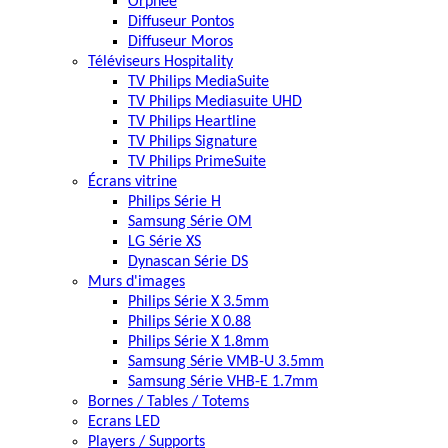
Orphée
Diffuseur Pontos
Diffuseur Moros
Téléviseurs Hospitality
TV Philips MediaSuite
TV Philips Mediasuite UHD
TV Philips Heartline
TV Philips Signature
TV Philips PrimeSuite
Écrans vitrine
Philips Série H
Samsung Série OM
LG Série XS
Dynascan Série DS
Murs d'images
Philips Série X 3.5mm
Philips Série X 0.88
Philips Série X 1.8mm
Samsung Série VMB-U 3.5mm
Samsung Série VHB-E 1.7mm
Bornes / Tables / Totems
Ecrans LED
Players / Supports