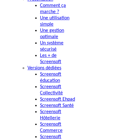
Comment ça
marche ?
Une utilisation
simple
Une gestion
optimale
Un système
sécurisé
Les + de
Screensoft
Versions dédiées
Screensoft
éducation
Screensoft
Collectivité
Screensoft Ehpad
Screensoft Santé
Screensoft
Hôtellerie
Screensoft
Commerce
Screensoft