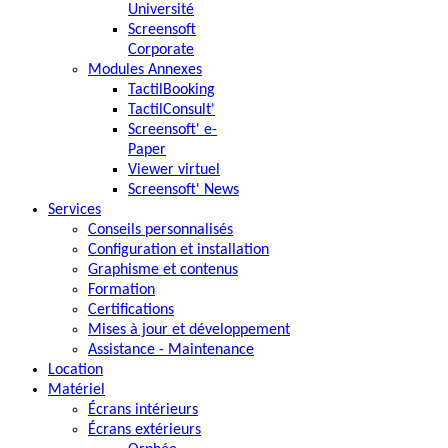
Université
Screensoft
Corporate
Modules Annexes
TactilBooking
TactilConsult'
Screensoft' e-
Paper
Viewer virtuel
Screensoft' News
Services
Conseils personnalisés
Configuration et installation
Graphisme et contenus
Formation
Certifications
Mises à jour et développement
Assistance - Maintenance
Location
Matériel
Écrans intérieurs
Écrans extérieurs