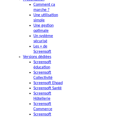
Comment ça
marche ?
Une utilisation
simple
Une gestion
optimale
Un système
sécurisé
Les + de
Screensoft
Versions dédiées
Screensoft
éducation
Screensoft
Collectivité
Screensoft Ehpad
Screensoft Santé
Screensoft
Hôtellerie
Screensoft
Commerce
Screensoft