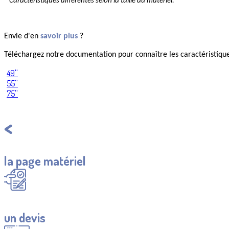
* Caractéristiques différentes selon la taille du matériel.
Envie d'en
savoir plus
?
Téléchargez notre documentation pour connaître les caractéristique
49''
55''
75''
Retourner à
la page matériel
Demander
un devis