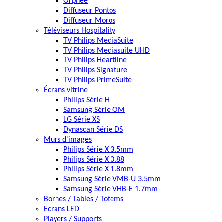
Orphée
Diffuseur Pontos
Diffuseur Moros
Téléviseurs Hospitality
TV Philips MediaSuite
TV Philips Mediasuite UHD
TV Philips Heartline
TV Philips Signature
TV Philips PrimeSuite
Écrans vitrine
Philips Série H
Samsung Série OM
LG Série XS
Dynascan Série DS
Murs d'images
Philips Série X 3.5mm
Philips Série X 0.88
Philips Série X 1.8mm
Samsung Série VMB-U 3.5mm
Samsung Série VHB-E 1.7mm
Bornes / Tables / Totems
Ecrans LED
Players / Supports