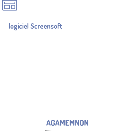
Découvrir
le
logiciel Screensoft
CES 
ÉGALE