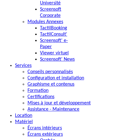
Université
Screensoft
Corporate
Modules Annexes
TactilBooking
TactilConsult'
Screensoft' e-
Paper
Viewer virtuel
Screensoft' News
Services
Conseils personnalisés
Configuration et installation
Graphisme et contenus
Formation
Certifications
Mises à jour et développement
Assistance - Maintenance
Location
Matériel
Écrans intérieurs
Écrans extérieurs