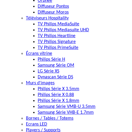
Orphée
Diffuseur Pontos
Diffuseur Moros
Téléviseurs Hospitality
TV Philips MediaSuite
TV Philips Mediasuite UHD
TV Philips Heartline
TV Philips Signature
TV Philips PrimeSuite
Écrans vitrine
Philips Série H
Samsung Série OM
LG Série XS
Dynascan Série DS
Murs d'images
Philips Série X 3.5mm
Philips Série X 0.88
Philips Série X 1.8mm
Samsung Série VMB-U 3.5mm
Samsung Série VHB-E 1.7mm
Bornes / Tables / Totems
Ecrans LED
Players / Supports