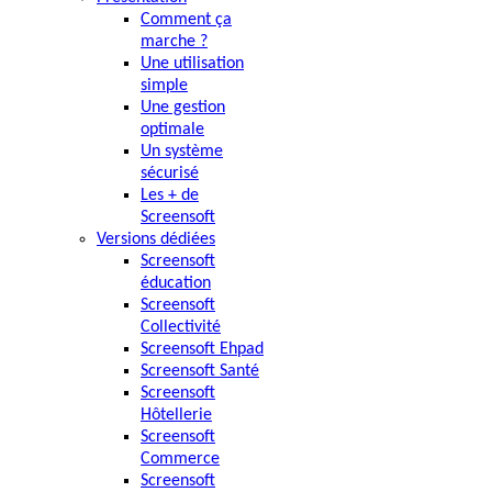
Comment ça
marche ?
Une utilisation
simple
Une gestion
optimale
Un système
sécurisé
Les + de
Screensoft
Versions dédiées
Screensoft
éducation
Screensoft
Collectivité
Screensoft Ehpad
Screensoft Santé
Screensoft
Hôtellerie
Screensoft
Commerce
Screensoft