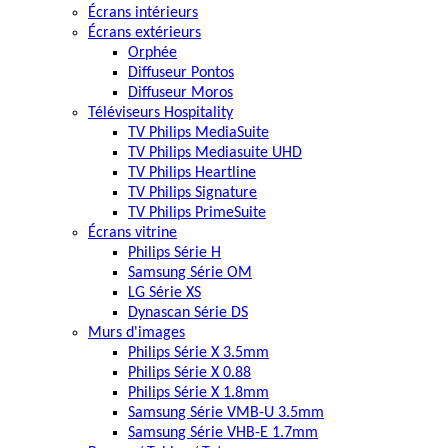
Écrans intérieurs
Écrans extérieurs
Orphée
Diffuseur Pontos
Diffuseur Moros
Téléviseurs Hospitality
TV Philips MediaSuite
TV Philips Mediasuite UHD
TV Philips Heartline
TV Philips Signature
TV Philips PrimeSuite
Écrans vitrine
Philips Série H
Samsung Série OM
LG Série XS
Dynascan Série DS
Murs d'images
Philips Série X 3.5mm
Philips Série X 0.88
Philips Série X 1.8mm
Samsung Série VMB-U 3.5mm
Samsung Série VHB-E 1.7mm