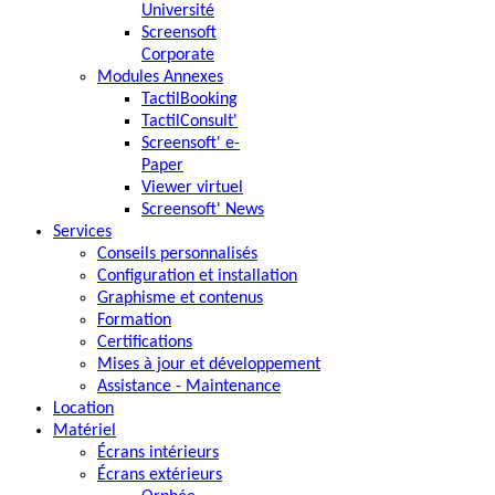
Université
Screensoft
Corporate
Modules Annexes
TactilBooking
TactilConsult'
Screensoft' e-
Paper
Viewer virtuel
Screensoft' News
Services
Conseils personnalisés
Configuration et installation
Graphisme et contenus
Formation
Certifications
Mises à jour et développement
Assistance - Maintenance
Location
Matériel
Écrans intérieurs
Écrans extérieurs