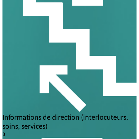
Informations de direction (interlocuteurs,
soins, services)
3