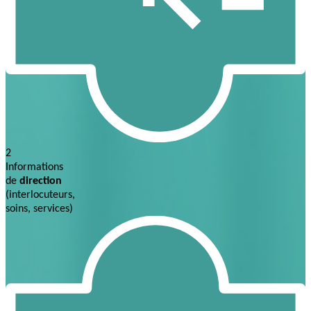
2
Informations
de
direction
(interlocuteurs,
soins, services)