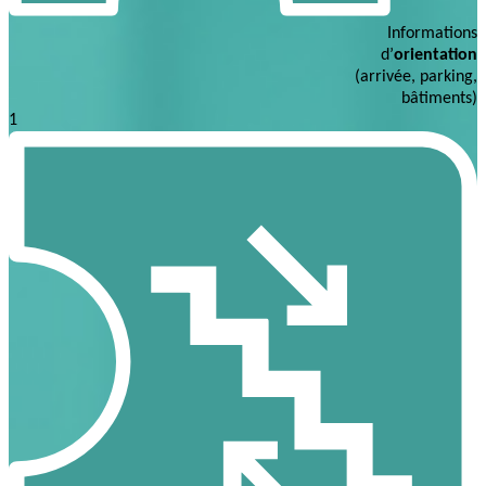
Informations
d’
orientation
(arrivée, parking,
bâtiments)
1