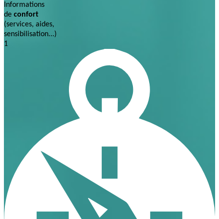
Informations
de
confort
(services, aides,
sensibilisation...)
1