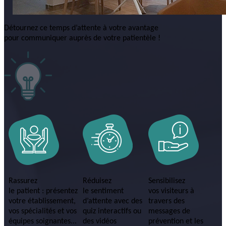
Détournez ce temps d’attente à votre avantage
pour communiquer auprès de votre patientèle !
Rassurez
Réduisez
Sensibilisez
le patient : présentez
le sentiment
vos visiteurs à
votre établissement,
d’attente avec des
travers des
vos spécialités et vos
quiz interactifs ou
messages de
équipes soignantes...
des vidéos
prévention et les