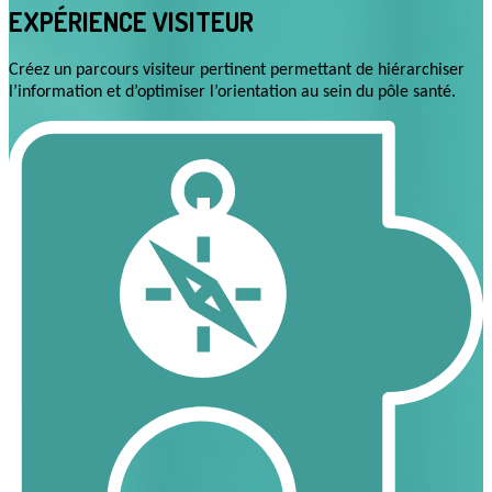
EXPÉRIENCE VISITEUR
Créez un parcours visiteur pertinent permettant de hiérarchiser
l’information et d’optimiser l’orientation au sein du pôle santé.