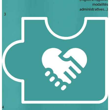
modalités
administratives…)
3
4