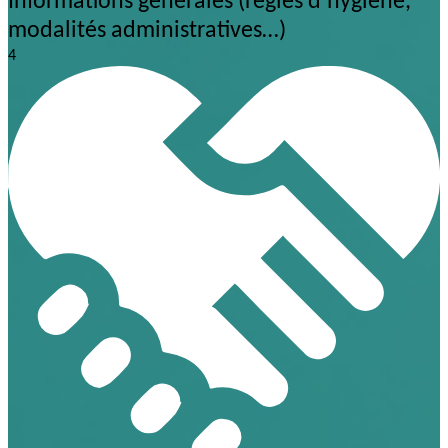
Informations générales (règles d’hygiène,
modalités administratives…)
4