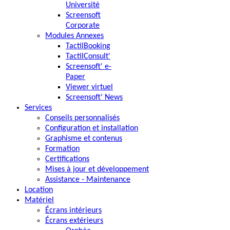
Université
Screensoft
Corporate
Modules Annexes
TactilBooking
TactilConsult'
Screensoft' e-
Paper
Viewer virtuel
Screensoft' News
Services
Conseils personnalisés
Configuration et installation
Graphisme et contenus
Formation
Certifications
Mises à jour et développement
Assistance - Maintenance
Location
Matériel
Écrans intérieurs
Écrans extérieurs