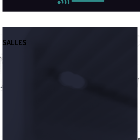
SALLES
Simple
d'utilisat
Créé pour les
novices : aucun
compétence
informatique o
graphique
nécessaire.
Suivez notre vid
de démonstrati
pour comprend
comment fonctio