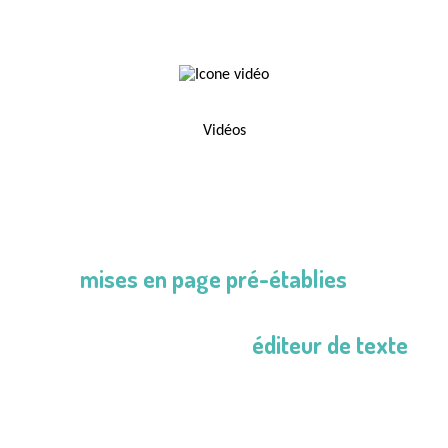
Vidéos
Des outils conçus pour le secteur de la
santé,
des
mises en page pré-établies
pour
vous faire
gagner du temps et un
éditeur de texte
pour vous laisser
totalement libre dans la conception de votre
contenu.