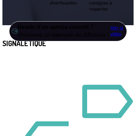
divertissantes
consignes à
respecter
Besoin d'un aperçu concret ?
Voir la
Visionnez un exemple de diffusion !
vidéo
SIGNALÉTIQUE