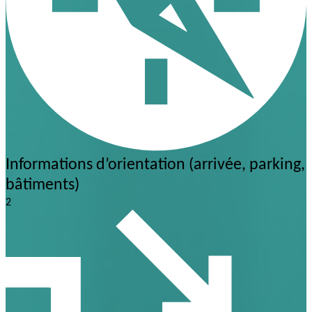
Informations d’orientation (arrivée, parking,
bâtiments)
2