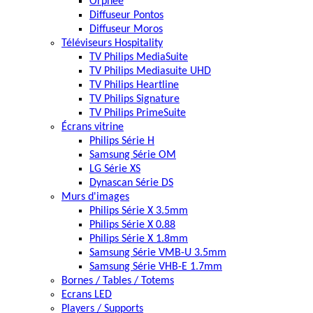
Orphée
Diffuseur Pontos
Diffuseur Moros
Téléviseurs Hospitality
TV Philips MediaSuite
TV Philips Mediasuite UHD
TV Philips Heartline
TV Philips Signature
TV Philips PrimeSuite
Écrans vitrine
Philips Série H
Samsung Série OM
LG Série XS
Dynascan Série DS
Murs d'images
Philips Série X 3.5mm
Philips Série X 0.88
Philips Série X 1.8mm
Samsung Série VMB-U 3.5mm
Samsung Série VHB-E 1.7mm
Bornes / Tables / Totems
Ecrans LED
Players / Supports