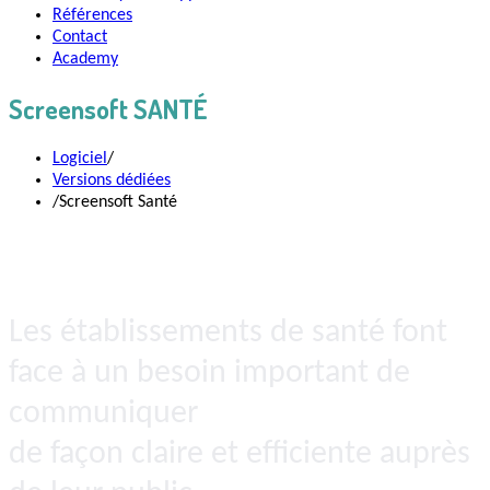
Références
Contact
Academy
Screensoft SANTÉ
Logiciel
/
Versions dédiées
/
Screensoft Santé
Les établissements de santé font
face à un besoin important de
communiquer
de façon claire et efficiente auprès