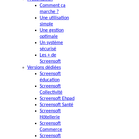
Comment ça
marche ?
Une utilisation
simple
Une gestion
optimale
Un système
sécurisé
Les + de
Screensoft
Versions dédiées
Screensoft
éducation
Screensoft
Collectivité
Screensoft Ehpad
Screensoft Santé
Screensoft
Hôtellerie
Screensoft
Commerce
Screensoft