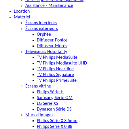
Assistance - Maintenance
Location
Matériel
Écrans intérieurs
Écrans extérieurs
Orphée
Diffuseur Pontos
Diffuseur Moros
Téléviseurs Hospitality
TV Philips MediaSuite
TV Philips Mediasuite UHD
TV Philips Heartline
TV Philips Signature
TV Philips PrimeSuite
Écrans vitrine
Philips Série H
Samsung Série OM
LG Série XS
Dynascan Série DS
Murs d'images
Philips Série X 3.5mm
Philips Série X 0.88