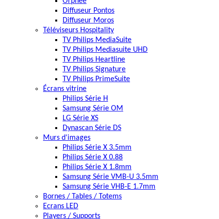
Orphée
Diffuseur Pontos
Diffuseur Moros
Téléviseurs Hospitality
TV Philips MediaSuite
TV Philips Mediasuite UHD
TV Philips Heartline
TV Philips Signature
TV Philips PrimeSuite
Écrans vitrine
Philips Série H
Samsung Série OM
LG Série XS
Dynascan Série DS
Murs d'images
Philips Série X 3.5mm
Philips Série X 0.88
Philips Série X 1.8mm
Samsung Série VMB-U 3.5mm
Samsung Série VHB-E 1.7mm
Bornes / Tables / Totems
Ecrans LED
Players / Supports