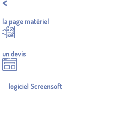
Retourner à
la page matériel
Demander
un devis
Découvrir
le
logiciel Screensoft
CES ÉQUIPEMENTS