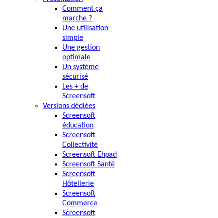
Comment ça
marche ?
Une utilisation
simple
Une gestion
optimale
Un système
sécurisé
Les + de
Screensoft
Versions dédiées
Screensoft
éducation
Screensoft
Collectivité
Screensoft Ehpad
Screensoft Santé
Screensoft
Hôtellerie
Screensoft
Commerce
Screensoft