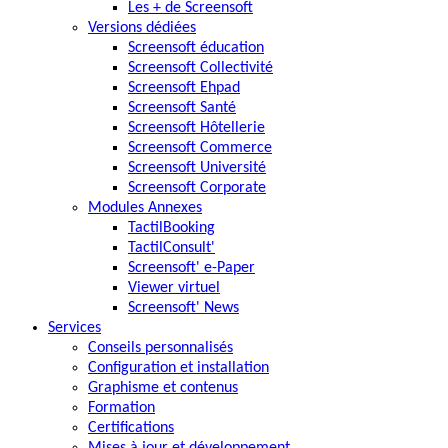
Les + de Screensoft
Versions dédiées
Screensoft éducation
Screensoft Collectivité
Screensoft Ehpad
Screensoft Santé
Screensoft Hôtellerie
Screensoft Commerce
Screensoft Université
Screensoft Corporate
Modules Annexes
TactilBooking
TactilConsult'
Screensoft' e-Paper
Viewer virtuel
Screensoft' News
Services
Conseils personnalisés
Configuration et installation
Graphisme et contenus
Formation
Certifications
Mises à jour et développement