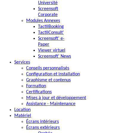
Université
Screensoft
Corporate
Modules Annexes
TactilBooking
TactilConsult'
Screensoft' e-
Paper
Viewer virtuel
Screensoft' News
Services
Conseils personnalisés
Configuration et installation
Graphisme et contenus
Formation
Certifications
Mises à jour et développement
Assistance - Maintenance
Location
Matériel
Écrans intérieurs
Écrans extérieurs