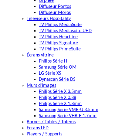
Orphée
Diffuseur Pontos
Diffuseur Moros
Téléviseurs Hospitality
TV Philips MediaSuite
TV Philips Mediasuite UHD
TV Philips Heartline
TV Philips Signature
TV Philips PrimeSuite
Écrans vitrine
Philips Série H
Samsung Série OM
LG Série XS
Dynascan Série DS
Murs d'images
Philips Série X 3.5mm
Philips Série X 0.88
Philips Série X 1.8mm
Samsung Série VMB-U 3.5mm
Samsung Série VHB-E 1.7mm
Bornes / Tables / Totems
Ecrans LED
Players / Supports