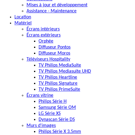
Mises à jour et développement
Assistance - Maintenance
Location
Matériel
Écrans intérieurs
Écrans extérieurs
Orphée
Diffuseur Pontos
Diffuseur Moros
Téléviseurs Hospitality
TV Philips MediaSuite
TV Philips Mediasuite UHD
TV Philips Heartline
TV Philips Signature
TV Philips PrimeSuite
Écrans vitrine
Philips Série H
Samsung Série OM
LG Série XS
Dynascan Série DS
Murs d'images
Philips Série X 3.5mm