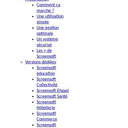
Comment ça
marche ?
Une utilisation
simple
Une gestion
optimale
Un système
sécurisé
Les + de
Screensoft
Versions dédiées
Screensoft
éducation
Screensoft
Collectivité
Screensoft Ehpad
Screensoft Santé
Screensoft
Hôtellerie
Screensoft
Commerce
Screensoft