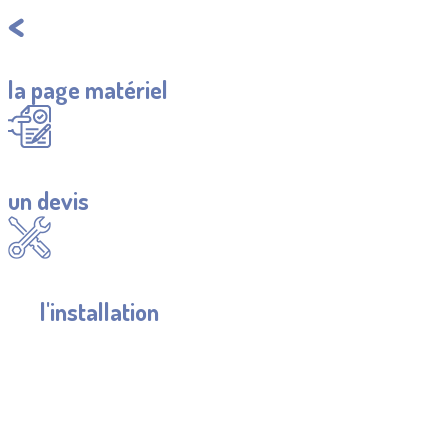
Retourner à
la page matériel
Demander
un devis
Se renseigner
sur
l'installation
CES ÉQUIPEMENTS