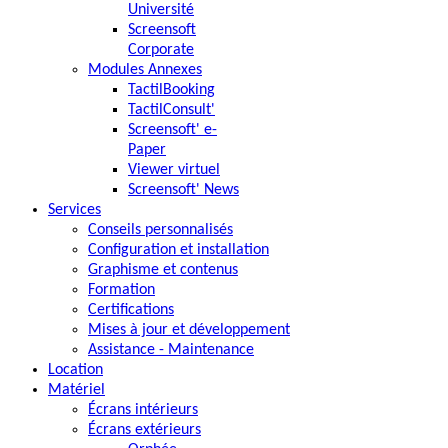
Université
Screensoft
Corporate
Modules Annexes
TactilBooking
TactilConsult'
Screensoft' e-
Paper
Viewer virtuel
Screensoft' News
Services
Conseils personnalisés
Configuration et installation
Graphisme et contenus
Formation
Certifications
Mises à jour et développement
Assistance - Maintenance
Location
Matériel
Écrans intérieurs
Écrans extérieurs