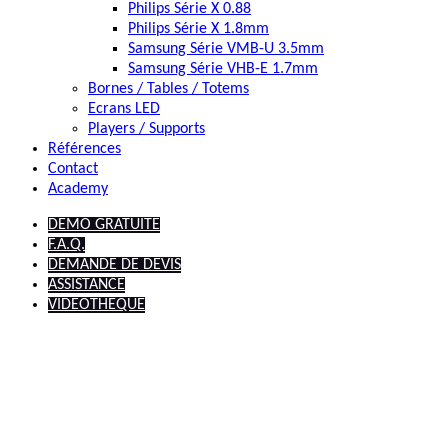
Philips Série X 0.88
Philips Série X 1.8mm
Samsung Série VMB-U 3.5mm
Samsung Série VHB-E 1.7mm
Bornes / Tables / Totems
Ecrans LED
Players / Supports
Références
Contact
Academy
DEMO GRATUITE
F.A.Q.
DEMANDE DE DEVIS
ASSISTANCE
VIDEOTHEQUE