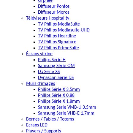
Orphée
Diffuseur Pontos
Diffuseur Moros
Téléviseurs Hospitality
TV Philips MediaSuite
TV Philips Mediasuite UHD
TV Philips Heartline
TV Philips Signature
TV Philips PrimeSuite
Écrans vitrine
Philips Série H
Samsung Série OM
LG Série XS
Dynascan Série DS
Murs d'images
Philips Série X 3.5mm
Philips Série X 0.88
Philips Série X 1.8mm
Samsung Série VMB-U 3.5mm
Samsung Série VHB-E 1.7mm
Bornes / Tables / Totems
Ecrans LED
Players / Supports