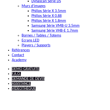
Dynascan Série DS
Murs d'images
Philips Série X 3.5mm
Philips Série X 0.88
Philips Série X 1.8mm
Samsung Série VMB-U 3.5mm
Samsung Série VHB-E 1.7mm
Bornes / Tables / Totems
Ecrans LED
Players / Supports
Références
Contact
Academy
DEMO GRATUITE
F.A.Q.
DEMANDE DE DEVIS
ASSISTANCE
VIDEOTHEQUE