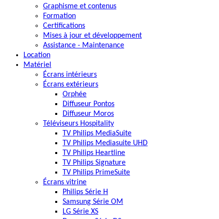
Graphisme et contenus
Formation
Certifications
Mises à jour et développement
Assistance - Maintenance
Location
Matériel
Écrans intérieurs
Écrans extérieurs
Orphée
Diffuseur Pontos
Diffuseur Moros
Téléviseurs Hospitality
TV Philips MediaSuite
TV Philips Mediasuite UHD
TV Philips Heartline
TV Philips Signature
TV Philips PrimeSuite
Écrans vitrine
Philips Série H
Samsung Série OM
LG Série XS