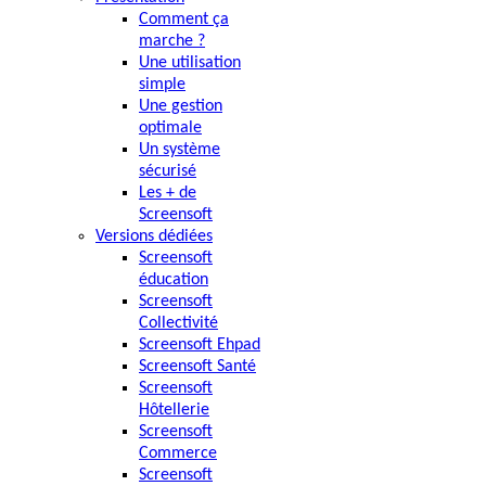
Comment ça
marche ?
Une utilisation
simple
Une gestion
optimale
Un système
sécurisé
Les + de
Screensoft
Versions dédiées
Screensoft
éducation
Screensoft
Collectivité
Screensoft Ehpad
Screensoft Santé
Screensoft
Hôtellerie
Screensoft
Commerce
Screensoft