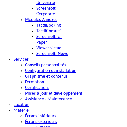
Université
Screensoft
Corporate
Modules Annexes
TactilBooking
TactilConsult'
Screensoft' e-
Paper
Viewer virtuel
Screensoft' News
Services
Conseils personnalisés
Configuration et installation
Graphisme et contenus
Formation
Certifications
Mises à jour et développement
Assistance - Maintenance
Location
Matériel
Écrans intérieurs
Écrans extérieurs