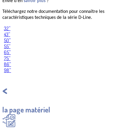
Envie d'en
savoir plus
?
Téléchargez notre documentation pour connaître les
caractéristiques techniques de la série D-Line.
32''
43''
50''
55''
65''
75''
86''
98''
Retourner à
la page matériel
Demander