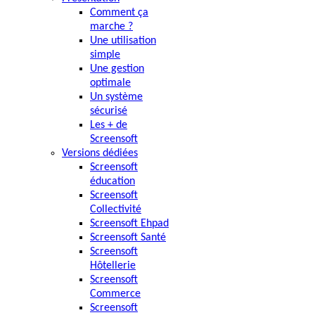
Comment ça
marche ?
Une utilisation
simple
Une gestion
optimale
Un système
sécurisé
Les + de
Screensoft
Versions dédiées
Screensoft
éducation
Screensoft
Collectivité
Screensoft Ehpad
Screensoft Santé
Screensoft
Hôtellerie
Screensoft
Commerce
Screensoft