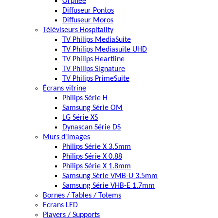
Orphée
Diffuseur Pontos
Diffuseur Moros
Téléviseurs Hospitality
TV Philips MediaSuite
TV Philips Mediasuite UHD
TV Philips Heartline
TV Philips Signature
TV Philips PrimeSuite
Écrans vitrine
Philips Série H
Samsung Série OM
LG Série XS
Dynascan Série DS
Murs d'images
Philips Série X 3.5mm
Philips Série X 0.88
Philips Série X 1.8mm
Samsung Série VMB-U 3.5mm
Samsung Série VHB-E 1.7mm
Bornes / Tables / Totems
Ecrans LED
Players / Supports