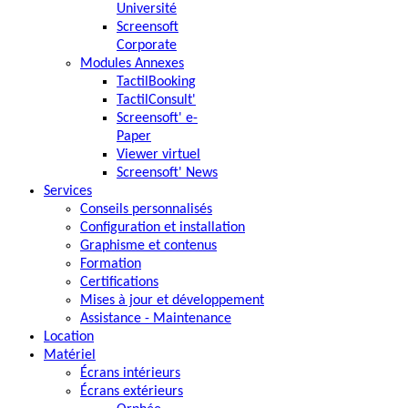
Université
Screensoft
Corporate
Modules Annexes
TactilBooking
TactilConsult'
Screensoft' e-
Paper
Viewer virtuel
Screensoft' News
Services
Conseils personnalisés
Configuration et installation
Graphisme et contenus
Formation
Certifications
Mises à jour et développement
Assistance - Maintenance
Location
Matériel
Écrans intérieurs
Écrans extérieurs