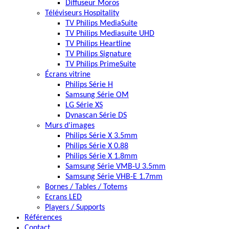
Diffuseur Moros
Téléviseurs Hospitality
TV Philips MediaSuite
TV Philips Mediasuite UHD
TV Philips Heartline
TV Philips Signature
TV Philips PrimeSuite
Écrans vitrine
Philips Série H
Samsung Série OM
LG Série XS
Dynascan Série DS
Murs d'images
Philips Série X 3.5mm
Philips Série X 0.88
Philips Série X 1.8mm
Samsung Série VMB-U 3.5mm
Samsung Série VHB-E 1.7mm
Bornes / Tables / Totems
Ecrans LED
Players / Supports
Références
Contact