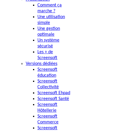
Comment ça
marche ?
Une utilisation
simple
Une gestion
optimale
Un système
sécurisé
Les + de
Screensoft
Versions dédiées
Screensoft
éducation
Screensoft
Collectivité
Screensoft Ehpad
Screensoft Santé
Screensoft
Hôtellerie
Screensoft
Commerce
Screensoft