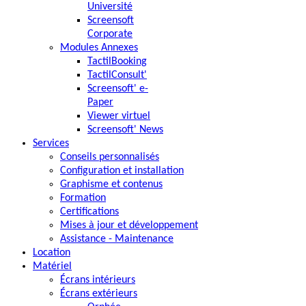
Université
Screensoft
Corporate
Modules Annexes
TactilBooking
TactilConsult'
Screensoft' e-
Paper
Viewer virtuel
Screensoft' News
Services
Conseils personnalisés
Configuration et installation
Graphisme et contenus
Formation
Certifications
Mises à jour et développement
Assistance - Maintenance
Location
Matériel
Écrans intérieurs
Écrans extérieurs