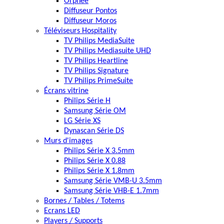
Orphée
Diffuseur Pontos
Diffuseur Moros
Téléviseurs Hospitality
TV Philips MediaSuite
TV Philips Mediasuite UHD
TV Philips Heartline
TV Philips Signature
TV Philips PrimeSuite
Écrans vitrine
Philips Série H
Samsung Série OM
LG Série XS
Dynascan Série DS
Murs d'images
Philips Série X 3.5mm
Philips Série X 0.88
Philips Série X 1.8mm
Samsung Série VMB-U 3.5mm
Samsung Série VHB-E 1.7mm
Bornes / Tables / Totems
Ecrans LED
Players / Supports