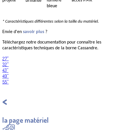
projeté
lumière
accès PMR*
brillante
bleue
* Caractéristiques différentes selon la taille du matériel.
Envie d'en
savoir plus
?
Téléchargez notre documentation pour connaître les
caractéristiques techniques de la borne Cassandre.
27''
32''
43''
49''
55''
Retourner à
la page matériel