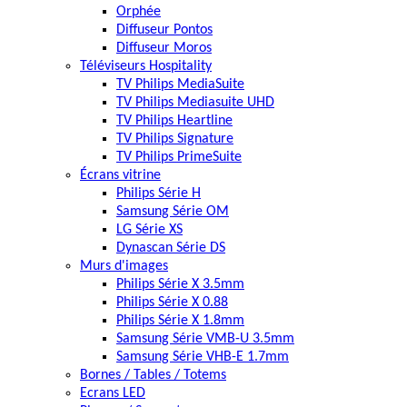
Orphée
Diffuseur Pontos
Diffuseur Moros
Téléviseurs Hospitality
TV Philips MediaSuite
TV Philips Mediasuite UHD
TV Philips Heartline
TV Philips Signature
TV Philips PrimeSuite
Écrans vitrine
Philips Série H
Samsung Série OM
LG Série XS
Dynascan Série DS
Murs d'images
Philips Série X 3.5mm
Philips Série X 0.88
Philips Série X 1.8mm
Samsung Série VMB-U 3.5mm
Samsung Série VHB-E 1.7mm
Bornes / Tables / Totems
Ecrans LED